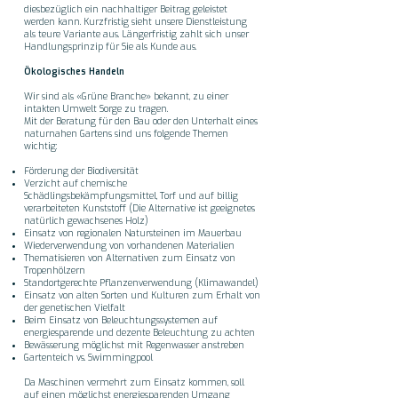
diesbezüglich ein nachhaltiger Beitrag geleistet
werden kann. Kurzfristig sieht unsere Dienstleistung
als teure Variante aus. Längerfristig zahlt sich unser
Handlungsprinzip für Sie als Kunde aus.
Ökologisches Handeln
Wir sind als «Grüne Branche» bekannt, zu einer
intakten Umwelt Sorge zu tragen.
Mit der Beratung für den Bau oder den Unterhalt eines
naturnahen Gartens sind uns folgende Themen
wichtig:
Förderung der Biodiversität
Verzicht auf chemische
Schädlingsbekämpfungsmittel, Torf und auf billig
verarbeiteten Kunststoff (Die Alternative ist geeignetes
natürlich gewachsenes Holz)
Einsatz von regionalen Natursteinen im Mauerbau
Wiederverwendung von vorhandenen Materialien
Thematisieren von Alternativen zum Einsatz von
Tropenhölzern
Standortgerechte Pflanzenverwendung (Klimawandel)
Einsatz von alten Sorten und Kulturen zum Erhalt von
der genetischen Vielfalt
Beim Einsatz von Beleuchtungssystemen auf
energiesparende und dezente Beleuchtung zu achten
Bewässerung möglichst mit Regenwasser anstreben
Gartenteich vs. Swimmingpool
Da Maschinen vermehrt zum Einsatz kommen, soll
auf einen möglichst energiesparenden Umgang