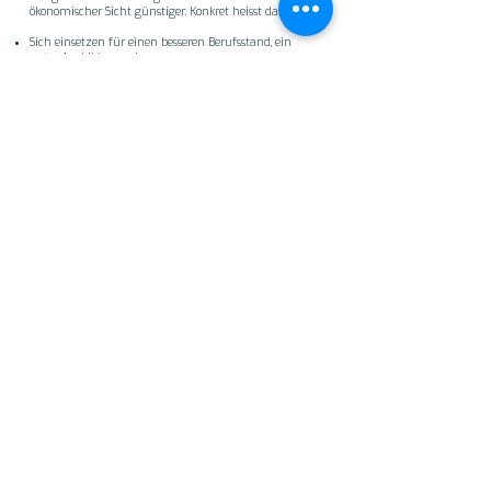
ökonomischer Sicht günstiger. Konkret heisst das:
Sich einsetzen für einen besseren Berufsstand, ein
gutes Ausbildungsniveau
Verantwortung übernehmen für Mitarbeitende, seien
es Festangestellte oder Saisonarbeitskräfte
Faires Gehalt, angemessene Arbeitsbelastung und
Einhaltung der Arbeitssicherheit
Besorgt sein für ein gutes Betriebsklima
Ermöglichung von Fort- und Weiterbildungen
NATURNAH
BERATUNG & DESIGN