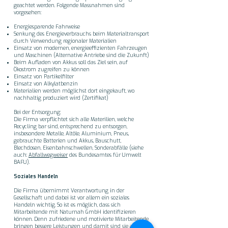
geachtet werden. Folgende Massnahmen sind
vorgesehen:
Energiesparende Fahrweise
Senkung des Energieverbrauchs beim Materialtransport
durch Verwendung regionaler Materialien
Einsatz von modernen, energieeffizienten Fahrzeugen
und Maschinen (Alternative Antriebe sind die Zukunft)
Beim Aufladen von Akkus soll das Ziel sein, auf
Ökostrom zugreifen zu können
Einsatz von Partikelfilter
Einsatz von Alkylatbenzin
Materialien werden möglichst dort eingekauft, wo
nachhaltig produziert wird (Zertifikat)
Bei der Entsorgung:
Die Firma verpflichtet sich alle Materilien, welche
Recycling bar sind, entsprechend zu entsorgen,
insbesondere Metalle, Altöle, Aluminium, Pneus,
gebrauchte Batterien und Akkus, Bauschutt,
Blechdosen, Eisenbahnschwellen, Sonderabfälle (siehe
auch:
Abfallwegweiser
des Bundesamtes für Umwelt
BAFU).
Soziales Handeln
Die Firma übernimmt Verantwortung in der
Gesellschaft und dabei ist vor allem ein soziales
Handeln wichtig. So ist es möglich, dass sich
Mitarbeitende mit Naturnah GmbH identifizieren
können. Denn zufriedene und motivierte Mitarbeitende
bringen bessere Leistungen und damit sind sie aus