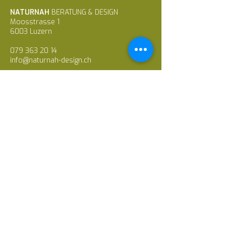
NATURNAH
BERATUNG & DESIGN
Moosstrasse 1
6003 Luzern
079 363 20 14
info@naturnah-design.ch
Datenschutz
© 2023 NATURNAH BERATUNG & DESIGN